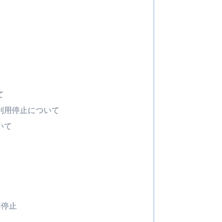
て
の利用停止について
いて
用停止